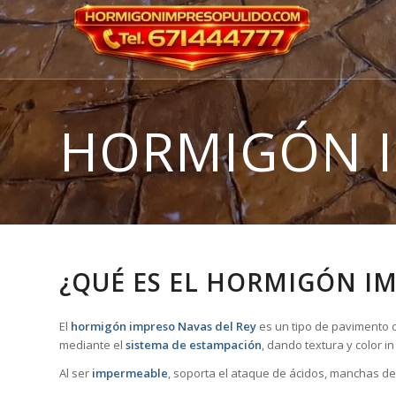
HORMIGÓN 
¿QUÉ ES EL HORMIGÓN IM
El
hormigón impreso Navas del Rey
es un tipo de pavimento d
mediante el
sistema de estampación
, dando textura y color i
Al ser
impermeable
, soporta el ataque de ácidos, manchas de 