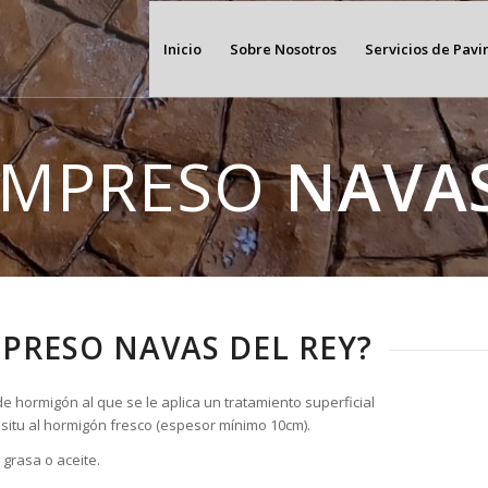
Inicio
Sobre Nosotros
Servicios de Pav
IMPRESO
NAVAS
PRESO NAVAS DEL REY?
e hormigón al que se le aplica un tratamiento superficial
n situ al hormigón fresco (espesor mínimo 10cm).
grasa o aceite.