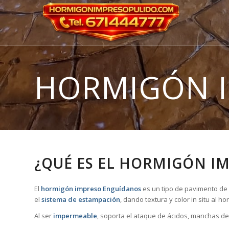
HORMIGÓN 
¿QUÉ ES EL HORMIGÓN I
El
hormigón impreso Enguídanos
es un tipo de pavimento de 
el
sistema de estampación
, dando textura y color in situ al 
Al ser
impermeable
, soporta el ataque de ácidos, manchas de 