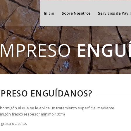
Inicio
Sobre Nosotros
Servicios de Pav
IMPRESO
ENGU
MPRESO ENGUÍDANOS?
hormigón al que se le aplica un tratamiento superficial mediante
hormigón fresco (espesor mínimo 10cm).
grasa o aceite.