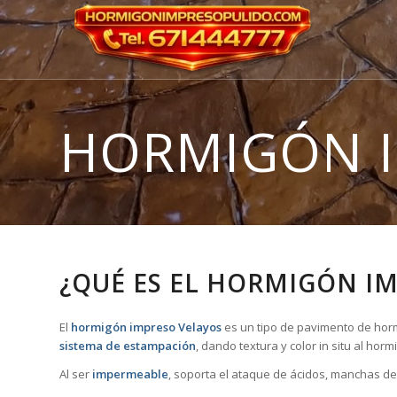
HORMIGÓN 
¿QUÉ ES EL HORMIGÓN I
El
hormigón impreso Velayos
es un tipo de pavimento de hormi
sistema de estampación
, dando textura y color in situ al ho
Al ser
impermeable
, soporta el ataque de ácidos, manchas de 