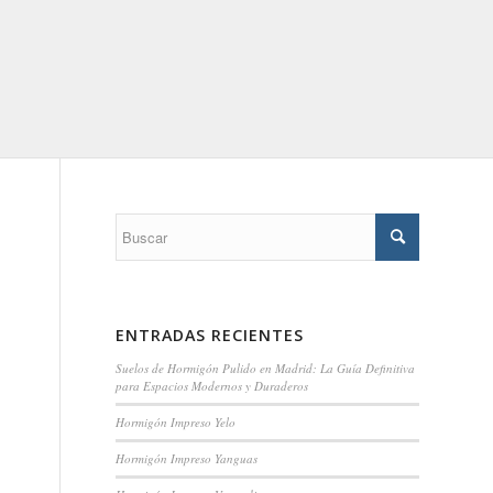
ENTRADAS RECIENTES
Suelos de Hormigón Pulido en Madrid: La Guía Definitiva
para Espacios Modernos y Duraderos
Hormigón Impreso Yelo
Hormigón Impreso Yanguas