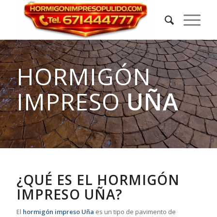
HORMIGÓN
IMPRESO
UÑA
¿QUÉ ES EL HORMIGÓN
IMPRESO UÑA?
El
hormigón impreso Uña
es un tipo de pavimento de