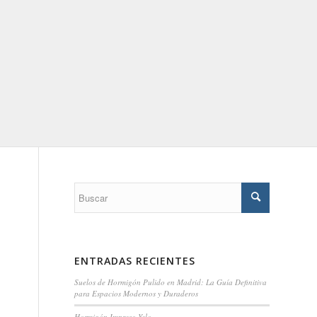
ENTRADAS RECIENTES
Suelos de Hormigón Pulido en Madrid: La Guía Definitiva
para Espacios Modernos y Duraderos
Hormigón Impreso Yelo