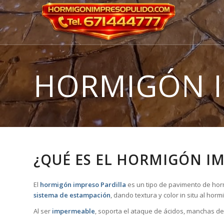
HORMIGÓN 
¿QUÉ ES EL HORMIGÓN I
El
hormigón impreso Pardilla
es un tipo de pavimento de horm
sistema de estampación
, dando textura y color in situ al ho
Al ser
impermeable
, soporta el ataque de ácidos, manchas de 