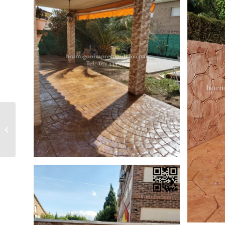
Hormigón Impreso Lozoyuela-
Navas-Sieteiglesias