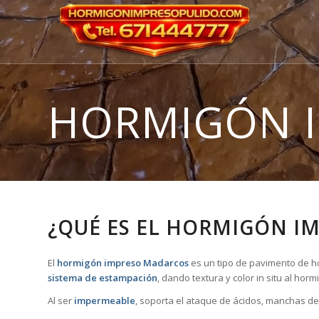
HORMIGÓN 
¿QUÉ ES EL HORMIGÓN I
El
hormigón impreso Madarcos
es un tipo de pavimento de ho
sistema de estampación
, dando textura y color in situ al ho
Al ser
impermeable
, soporta el ataque de ácidos, manchas de 