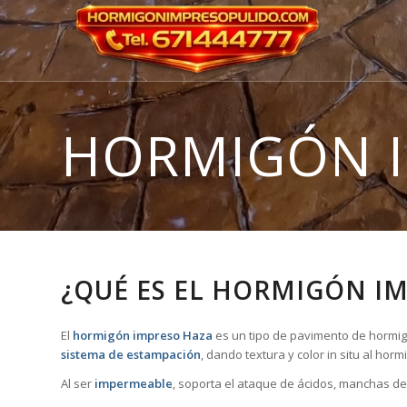
HORMIGÓN 
¿QUÉ ES EL HORMIGÓN I
El
hormigón impreso Haza
es un tipo de pavimento de hormigó
sistema de estampación
, dando textura y color in situ al ho
Al ser
impermeable
, soporta el ataque de ácidos, manchas de 