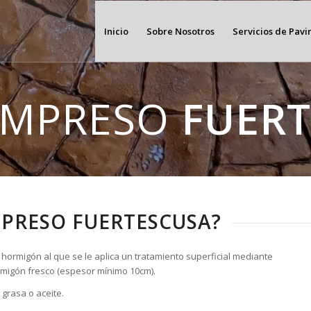
Inicio
Sobre Nosotros
Servicios de Pav
IMPRESO
FUER
MPRESO FUERTESCUSA?
hormigón al que se le aplica un tratamiento superficial mediante
hormigón fresco (espesor mínimo 10cm).
grasa o aceite.