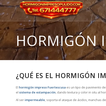
HORMIGÓN 
¿QUÉ ES EL HORMIGÓN I
El
hormigón impreso Fuertescusa
es un tipo de pavimento de 
el
sistema de estampación
, dando textura y color in situ al 
Al ser
impermeable
, soporta el ataque de ácidos, manchas de 