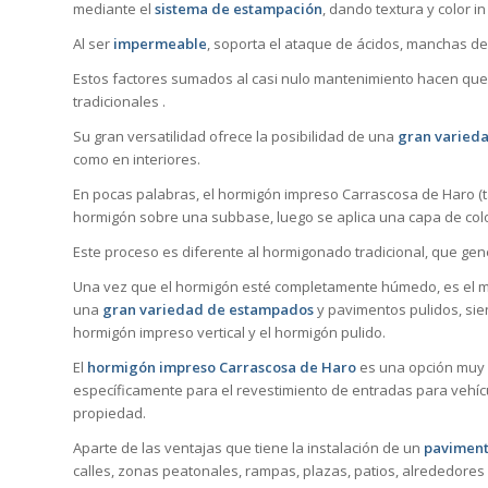
mediante el
sistema de estampación
, dando textura y color i
Al ser
impermeable
, soporta el ataque de ácidos, manchas de 
Estos factores sumados al casi nulo mantenimiento hacen que
tradicionales .
Su gran versatilidad ofrece la posibilidad de una
gran varieda
como en interiores.
En pocas palabras, el hormigón impreso Carrascosa de Haro (t
hormigón sobre una subbase, luego se aplica una capa de col
Este proceso es diferente al hormigonado tradicional, que ge
Una vez que el hormigón esté completamente húmedo, es el mo
una
gran variedad de estampados
y pavimentos pulidos, sie
hormigón impreso vertical y el hormigón pulido.
El
hormigón impreso Carrascosa de Haro
es una opción muy p
específicamente para el revestimiento de entradas para vehícu
propiedad.
Aparte de las ventajas que tiene la instalación de un
paviment
calles, zonas peatonales, rampas, plazas, patios, alrededores 