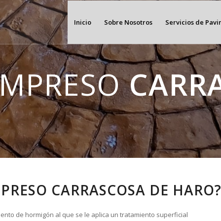
Inicio
Sobre Nosotros
Servicios de Pav
IMPRESO
CARR
MPRESO CARRASCOSA DE HARO
ento de hormigón al que se le aplica un tratamiento superficial