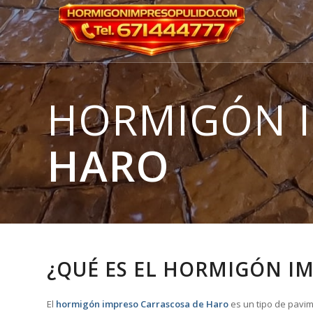
HORMIGÓN 
HARO
¿QUÉ ES EL HORMIGÓN I
El
hormigón impreso Carrascosa de Haro
es un tipo de pavim