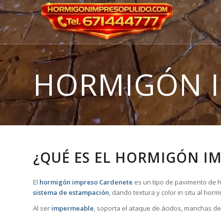
HORMIGÓN 
¿QUÉ ES EL HORMIGÓN I
El
hormigón impreso Cardenete
es un tipo de pavimento de ho
sistema de estampación
, dando textura y color in situ al ho
Al ser
impermeable
, soporta el ataque de ácidos, manchas de 