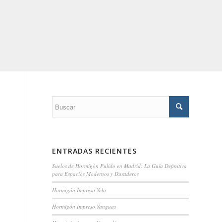
ENTRADAS RECIENTES
Suelos de Hormigón Pulido en Madrid: La Guía Definitiva
para Espacios Modernos y Duraderos
Hormigón Impreso Yelo
Hormigón Impreso Yanguas