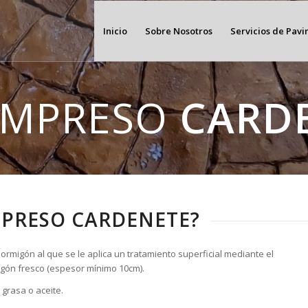
Inicio
Sobre Nosotros
Servicios de Pav
IMPRESO
CARD
MPRESO CARDENETE?
rmigón al que se le aplica un tratamiento superficial mediante el
rmigón fresco (espesor mínimo 10cm).
grasa o aceite.