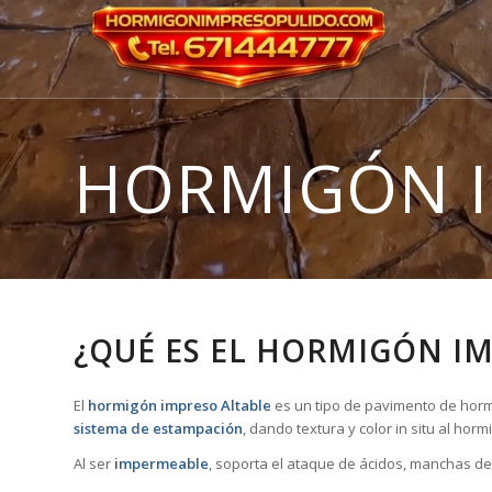
HORMIGÓN 
¿QUÉ ES EL HORMIGÓN I
El
hormigón impreso Altable
es un tipo de pavimento de hormi
sistema de estampación
, dando textura y color in situ al ho
Al ser
impermeable
, soporta el ataque de ácidos, manchas de 