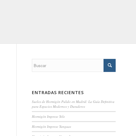
ENTRADAS RECIENTES
Suelos de Hormigón Pulido en Madrid: La Guía Definitiva
para Espacios Modernos y Duraderos
Hormigón Impreso Yelo
Hormigón Impreso Yanguas