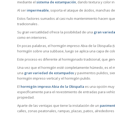
mediante el
sistema de estampación
, dando textura y color i
Al ser
impermeable
, soporta el ataque de ácidos, manchas de 
Estos factores sumados al casi nulo mantenimiento hacen que
tradicionales .
Su gran versatilidad ofrece la posibilidad de una
gran varieda
como en interiores.
En pocas palabras, el hormigón impreso Abia de la Obispalía (
hormigón sobre una subbase, luego se aplica una capa de col
Este proceso es diferente al hormigonado tradicional, que ge
Una vez que el hormigón esté completamente húmedo, es el mo
una
gran variedad de estampados
y pavimentos pulidos, sie
hormigón impreso vertical y el hormigón pulido.
El
hormigón impreso Abia de la Obispalía
es una opción muy 
específicamente para el revestimiento de entradas para vehícu
propiedad.
Aparte de las ventajas que tiene la instalación de un
paviment
calles, zonas peatonales, rampas, plazas, patios, alrededores 