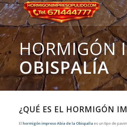
HORMIGÓN 
OBISPALÍA
¿QUÉ ES EL HORMIGÓN IM
El
hormigón impreso Abia de la Obispalía
es un tipo de pavim